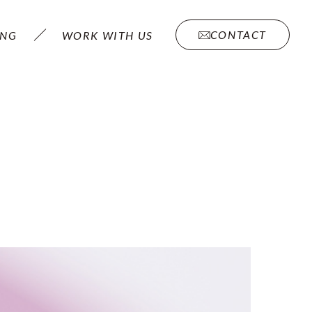
CONTACT
ING
WORK WITH US